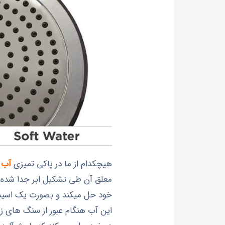
هيچکدام از ما در پاکي تميزي
آب
ب
خود حل ميکند و بصورت يک اسيد ضعيف که pH آن از 7 کم
اين آب هنگام عبور از سنگ هاي ز