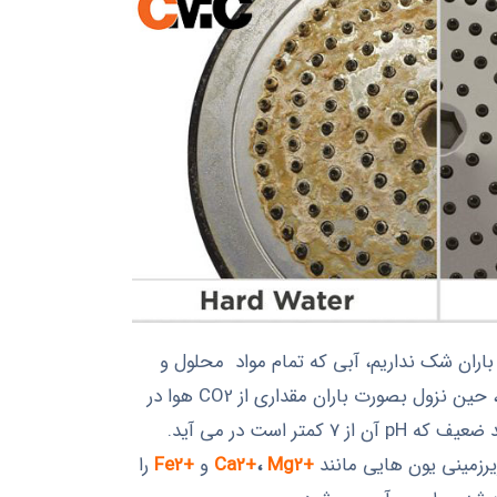
اران شک نداريم، آبي که تمام مواد محلول و
معلق آن طی تشکيل ابر جدا شده، حين نزول بصورت باران مقداری از CO2 هوا در
تر است در مي آيد.
يرزمينی يون هايي مانند
+Ca2+
Mg2
،
و
+Fe2
را