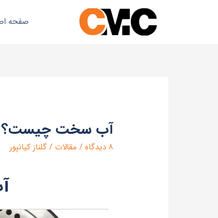
صفحه اص
آب سخت چیست؟
8 دیدگاه
/
مقالات
/
گلناز کیانپور
آ