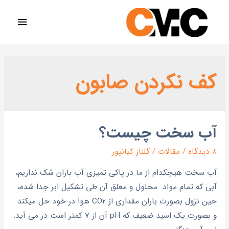
کف نکردن صابون
آب سخت چیست؟
8 دیدگاه
/
مقالات
/
گلناز کیانپور
آب سخت هيچکدام از ما در پاکي تميزي آب باران شک نداريم،
آبي که تمام مواد محلول و معلق آن طی تشکيل ابر جدا شده،
حين نزول بصورت باران مقداری از CO2 هوا در خود حل ميکند
و بصورت يک اسيد ضعيف که pH آن از 7 کمتر است در مي آيد.