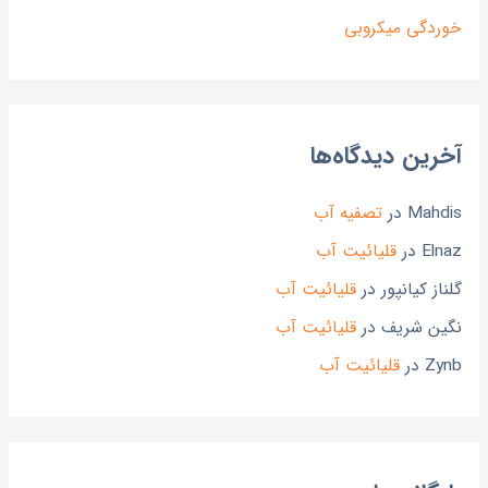
خوردگی میکروبی
آخرین دیدگاه‌ها
Mahdis
در
تصفیه آب
Elnaz
در
قلیائیت آب
گلناز کیانپور
در
قلیائیت آب
نگین شریف
در
قلیائیت آب
Zynb
در
قلیائیت آب