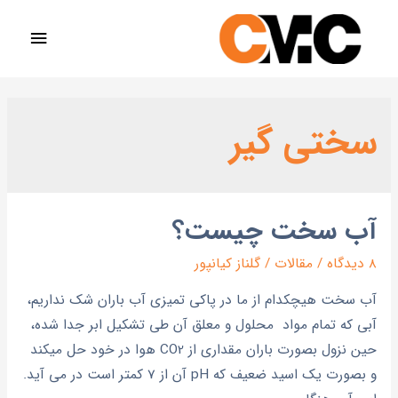
سختی گیر
آب سخت چیست؟
8 دیدگاه
/
مقالات
/
گلناز کیانپور
آب سخت هيچکدام از ما در پاکي تميزي آب باران شک نداريم،
آبي که تمام مواد محلول و معلق آن طی تشکيل ابر جدا شده،
حين نزول بصورت باران مقداری از CO2 هوا در خود حل ميکند
و بصورت يک اسيد ضعيف که pH آن از 7 کمتر است در مي آيد.