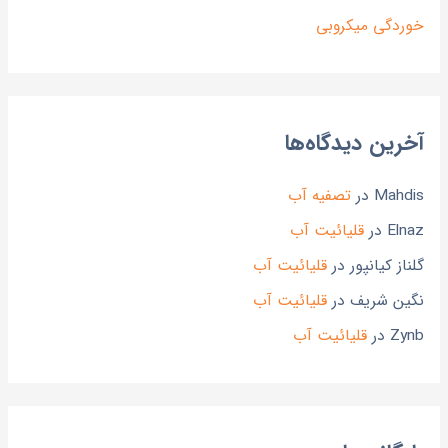
خوردگی میکروبی
آخرین دیدگاه‌ها
Mahdis
در
تصفیه آب
Elnaz
در
قلیائیت آب
گلناز کیانپور
در
قلیائیت آب
نگین شریف
در
قلیائیت آب
Zynb
در
قلیائیت آب