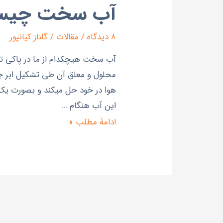
آب سخت چیس
8 دیدگاه
/
مقالات
/
گلناز کیانپور
آب سخت هيچکدام از ما در پاکي تم
اين آب هنگام …
ادامۀ مطلب »