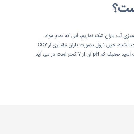
ت؟
يزي آب باران شک نداريم، آبي که تمام مواد
محلول و معلق آن طی تشکيل ابر جدا شده، حين نزول بصورت باران مقداری از CO2
هوا در خود حل ميکند و بصورت يک اسيد ضعيف که pH آن از 7 کمتر است در مي آيد.