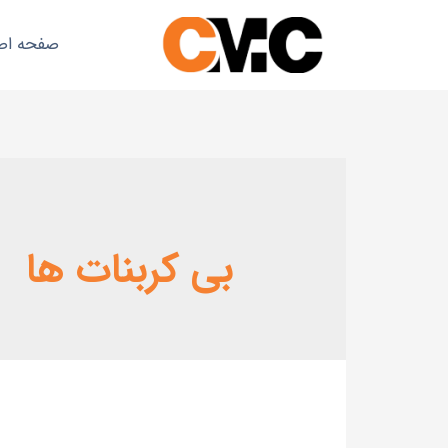
صفحه اص
بی کربنات ها