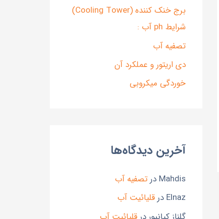
برج خنک کننده (Cooling Tower)
شرایط ph آب :
تصفیه آب
دی اریتور و عملکرد آن
خوردگی میکروبی
آخرین دیدگاه‌ها
Mahdis
در
تصفیه آب
Elnaz
در
قلیائیت آب
گلناز کیانپور
در
قلیائیت آب