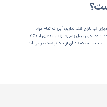
ت؟
يزي آب باران شک نداريم، آبي که تمام مواد
محلول و معلق آن طی تشکيل ابر جدا شده، حين نزول بصورت باران مقداری از CO2
هوا در خود حل ميکند و بصورت يک اسيد ضعيف که pH آن از 7 کمتر است در مي آيد.