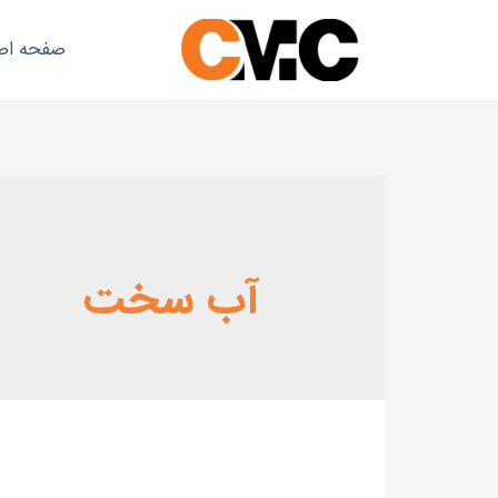
صفحه اص
آب سخت