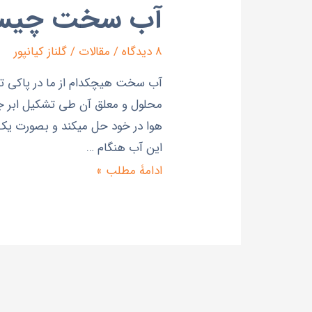
آب سخت چیس
8 دیدگاه
/
مقالات
/
گلناز کیانپور
آب سخت هيچکدام از ما در پاکي تم
اين آب هنگام …
ادامۀ مطلب »