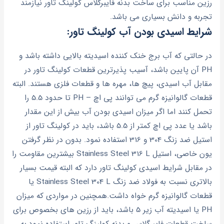
رزین مناسب برای ساخت بدنه فایبرگلاس کولینگ تاور نیازمند
تجربه و دانش بسیاری می باشد.
شرایط اسیدی بودن آب کولینگ تاور:
در حالتی که آب برج خنک کننده اسیدیته بالایی داشته باشد و
PH آن پایین باشد، آسیب پذیرترین قطعات کولینگ تاور در
مقابل آب اسیدی، پیچ ها، مهره ها و قطعات فلزی هستند. البته
قطعات گالوانیزه گرم می توانند پی اچ – PH تا حدود 5.5 را
تحمل کنند اما اگر میزان اسیدی بودن آب بیش از این مقدار
باشد یا عدد پی اچ کمتر از 5.5 باشد، باید در کولینگ تاور از
استیل ضد زنگ 304 و 316 استفاده نمود. بدون در نظر گرفتن
یون خاصی، استیل Stainless Steel 316 L بیشترین مقاومت را
در مقابل شرایط اسیدی کولینگ تاور دارد که البته قیمت بسیار
بالاتری نسبت به فولاد ضد زنگ Stainless Steel 304 L یا
قطعات گالوانیزه گرم خواه داشت.همچنین در مواردی که میزان
PH یا اسیدیته آب زیر 5 باشد، باید از رزین های بخصوص برای
ساخت قطعات فایبرگلاس و بدنه کولینگ تاور استفاده نمود.به