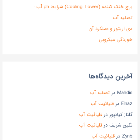
برج خنک کننده (Cooling Tower) شرایط ph آب :
تصفیه آب
دی اریتور و عملکرد آن
خوردگی میکروبی
آخرین دیدگاه‌ها
Mahdis
در
تصفیه آب
Elnaz
در
قلیائیت آب
گلناز کیانپور
در
قلیائیت آب
نگین شریف
در
قلیائیت آب
Zynb
در
قلیائیت آب