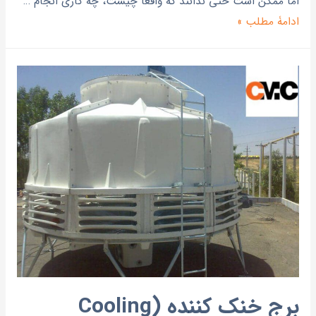
اما ممکن است حتی ندانند که واقعا چیست، چه کاری انجام …
ادامۀ مطلب »
برج خنک کننده (Cooling