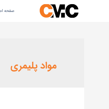
صفحه اص
مواد پلیمری