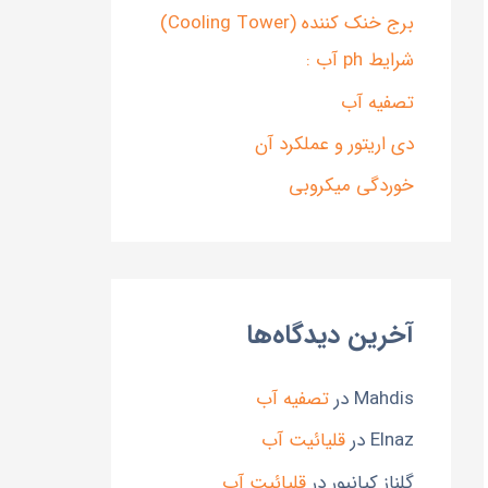
برج خنک کننده (Cooling Tower)
شرایط ph آب :
تصفیه آب
دی اریتور و عملکرد آن
خوردگی میکروبی
آخرین دیدگاه‌ها
Mahdis
در
تصفیه آب
Elnaz
در
قلیائیت آب
گلناز کیانپور
در
قلیائیت آب