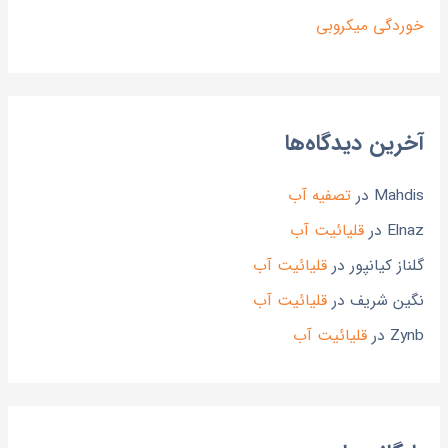
خوردگی میکروبی
آخرین دیدگاه‌ها
Mahdis
در
تصفیه آب
Elnaz
در
قلیائیت آب
گلناز کیانپور
در
قلیائیت آب
نگین شریف
در
قلیائیت آب
Zynb
در
قلیائیت آب