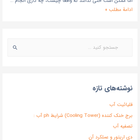
اما ممکن است حتی ندانند که واقعا چیست، چه کاری انجام …
ادامۀ مطلب »
نوشته‌های تازه
قلیائیت آب
برج خنک کننده (Cooling Tower) شرایط ph آب :
تصفیه آب
دی اریتور و عملکرد آن