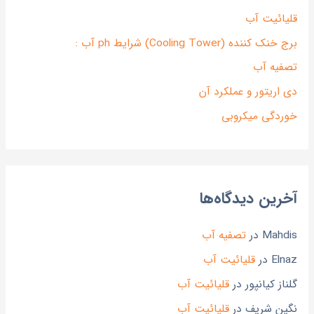
قلیائیت آب
برج خنک کننده (Cooling Tower) شرایط ph آب :
تصفیه آب
دی اریتور و عملکرد آن
خوردگی میکروبی
آخرین دیدگاه‌ها
Mahdis
در
تصفیه آب
Elnaz
در
قلیائیت آب
گلناز کیانپور
در
قلیائیت آب
نگین شریف
در
قلیائیت آب