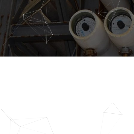
آنتی اسکالانت سیستم اسمز
معکوس (R.O)